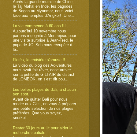
Après la grande muraille de Chine,
le Taj Mahal en Inde, les pagodes
de Bagan au Myanmar, nous voici
face aux temples d'Angkor! Une...
La vie commence à 60 ans !!!
Aujourd'hui 10 novembre nous
partons incognito à Montréjeau pour
une visite surprise à Jean-Fred, le
papa de JC. Seb nous récupère à
la...
Florès, la croisière s'amuse !!
La vidéo du blog des Ad-ventures
nous avait fait rêver, donc arriver
sur la petite de GILI AIR du district
de LOMBOK, on s'est dit pou...
Les belles plages de Bali, à chacun
son spot...
Avant de quitter Bali pour nous
rendre aux Gilis, on vous à préparer
une petite sélection de nos plages
préférées! Que vous soyez,
snorkel...
Rester 60 jours au lit pour aider la
recherche spatiale