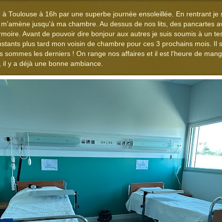
à Toulouse à 16h par une superbe journée ensoleillée. En rentrant je su
i m'amène jusqu'à ma chambre. Au dessus de nos lits, des pancartes 
rmoire. Avant de pouvoir dire bonjour aux autres je suis soumis à un tes
stants plus tard mon voisin de chambre pour ces 3 prochains mois. Il s'a
s sommes les derniers ! On range nos affaires et il est l'heure de mang
, il y a déjà une bonne ambiance.