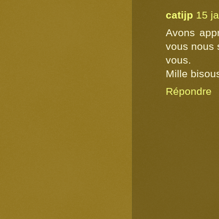
catijp
15 j
Avons appré
vous nous s
vous.
Mille bisou
Répondre