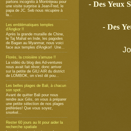
partons incognito à Montréjeau pour
- Des Yeux 
une visite surprise à Jean-Fred, le
papa de JC. Seb nous récupère à
la...
Les emblématiques temples
- Des Ye
d'Angkor !!
Après la grande muraille de Chine,
le Taj Mahal en Inde, les pagodes
de Bagan au Myanmar, nous voici
face aux temples d'Angkor! Une...
Jo
Florès, la croisière s'amuse !!
La vidéo du blog des Ad-ventures
nous avait fait rêver, donc arriver
sur la petite de GILI AIR du district
de LOMBOK, on s'est dit pou...
Les belles plages de Bali, à chacun
son spot...
Avant de quitter Bali pour nous
rendre aux Gilis, on vous à préparer
une petite sélection de nos plages
préférées! Que vous soyez,
snorkel...
Rester 60 jours au lit pour aider la
recherche spatiale