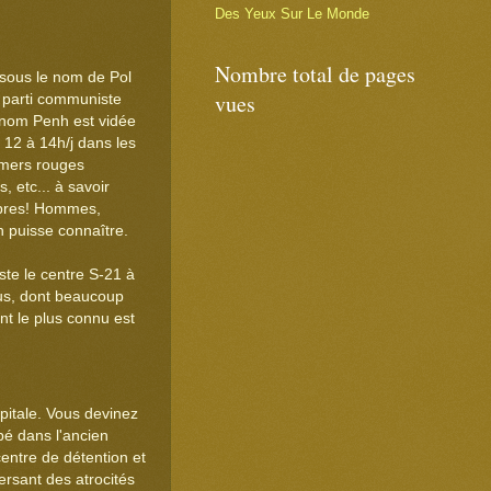
Des Yeux Sur Le Monde
Nombre total de pages
 sous le nom de Pol
vues
e parti communiste
Phnom Penh est vidée
, 12 à 14h/j dans les
hmers rouges
, etc... à savoir
ropres! Hommes,
n puisse connaître.
este le centre S-21 à
nus, dont beaucoup
t le plus connu est
itale. Vous devinez
é dans l'ancien
centre de détention et
ersant des atrocités