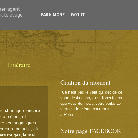
user-agent
erate usage
LEARN MORE
GOT IT
Itinéraire
Citation du moment
"Ce n'est pas le vent qui décide de
votre destination, c'est l'orientation
que vous donnez à votre voile. Le
vent est le même pour tous."
ire chaotique, encore
J.Rohn
ur séjour, et
ore les magnifiques
oncture actuelle, où
Notre page FACEBOOK
mers rouges, le mal