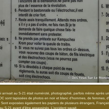
i arrivait au S-21 était numéroté, photographié, parfois même après un
RDC sont tapissées de photos en noir et blanc d'hommes, de femmes, d'
. Sont exposées également les papiers de plusieurs étrangers, Français
u S-21 avant d'être assassinés. L'occident savait...