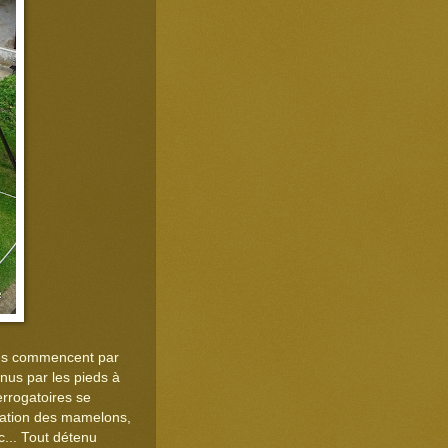
ures commencent par
enus par les pieds à
errogatoires se
blation des mamelons,
... Tout détenu