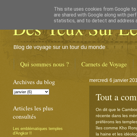
This site uses cookies from Google to d
are shared with Google along with perf
Des Yeux Sur L
statistics, and to detect and address 
Blog de voyage sur un tour du monde
Qui sommes nous ?
Carnets de Voyage
Archives du blog
mercredi 6 janvier 20
Tout a comm
Articles les plus
On dit que le Cambodg
consultés
récente dans les mém
préférons les temples
îles comme Kho Rong. 
Les emblématiques temples
d'Angkor !!
la haine et les idéol