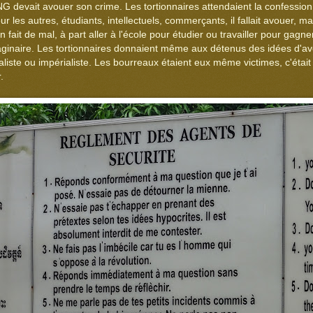
devait avouer son crime. Les tortionnaires attendaient la confession
r les autres, étudiants, intellectuels, commerçants, il fallait avouer, m
fait de mal, à part aller à l'école pour étudier ou travailler pour gagner s
aginaire. Les tortionnaires donnaient même aux détenus des idées d'ave
aliste ou impérialiste. Les bourreaux étaient eux même victimes, c'était
.