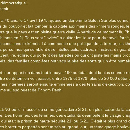
démocratique".
enir...
 a 40 ans, le 17 avril 1975, quand un dénommé Saloth Sâr plus connu
 du pouvoir et fait tomber la capitale aux mains des khmers rouges, l
lors que le pays est en pleine guerre civile. A partir de ce moment là, 
bitants en 2j. Tous sont "invités" a quitter les lieux pour du travail forcé
conditions extrêmes. Là commence une politique de la terreur, les k
 personnes qui semblent être intellectuels, cadres, ministres, dirigeants
avent lire, écrire, qui portent des lunettes ou qui ont juste les mains p
s, des familles complètes ont vécu le pire des sorts qu'un être humai
nt leur apparition dans tout le pays, 190 au total, dont la plus connue r
e de détention voit passer, entre 1975 et 1979, plus de 20 000 déte
nnes internées seront ensuite emmenées à des terrains d'exécution, don
s au sud ouest de Phnom Penh.
NG ou le "musée" du crime génocidaire S-21, en plein cœur de la cap
ne. Des hommes, des femmes, des étudiants déambulent le visage crisp
qui était la prison de haute sécurité 21, ou S-21. C'était le plus grand 
s les horreurs perpétrés sont mises au grand jour, un témoignage boulev