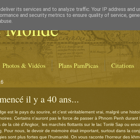
eliver its services and to analyze traffic. Your IP address and 
ormance and security metrics to ensure quality of service, gen
e Monde
abuse.
Photos & Vidéos
Plans PamPicas
Citations
16
encé il y a 40 ans...
e est le pays du sourire, et c'est véritablement vrai, malgré une histo
oires. Certains n'auront pas le force de passer à Phnom Penh durant le
 de la cité d'Angkor, les marchés flottants sur le lac Tonlé Sap ou enc
Pour nous, le devoir de mémoire était important, surtout dans la conj
ogies sont plus fortes que l'humanité. On vous raconte l'horreur des kh