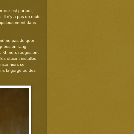
rreur est partout,
. Il n'y a pas de mots
crupuleusement dans
, même pas de quoi
lignées en rang
es Khmers rouges ont
és étaient installés
risonniers se
dans la gorge ou des