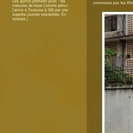
Les quinze premiers jours : les
commises par les Kh
mesures de base Comme prévu
j'arrive à Toulouse à 16h par une
superbe journée ensoleillée. En
rentrant j...