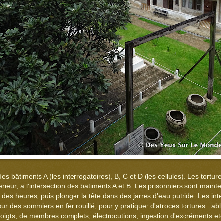
es bâtiments A (les interrogatoires), B, C et D (les cellules). Les tort
xtérieur, à l'intersection des bâtiments A et B. Les prisonniers sont maint
es heures, puis plonger la tête dans des jarres d'eau putride. Les int
sur des sommiers en fer rouillé, pour y pratiquer d'atroces tortures : a
oigts, de membres complets, électrocutions, ingestion d'excréments etc