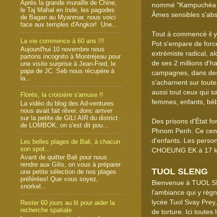
Après la grande muraille de Chine,
nommé "Kampuchéa 
le Taj Mahal en Inde, les pagodes
Âmes sensibles s'abst
de Bagan au Myanmar, nous voici
face aux temples d'Angkor! Une...
Tout à commencé il y
La vie commence à 60 ans !!!
Pot s'empare de force
Aujourd'hui 10 novembre nous
extrémiste radical, a
partons incognito à Montréjeau pour
de ses 2 millions d'ha
une visite surprise à Jean-Fred, le
papa de JC. Seb nous récupère à
campagnes, dans des 
la...
s'acharnent sur toutes
aussi tout ceux qui s
Florès, la croisière s'amuse !!
femmes, enfants, bébé
La vidéo du blog des Ad-ventures
nous avait fait rêver, donc arriver
sur la petite de GILI AIR du district
Des prisons d'État fo
de LOMBOK, on s'est dit pou...
Phnom Penh. Ce centr
d'enfants. Les perso
Les belles plages de Bali, à chacun
son spot...
CHOEUNG EK à 17 km
Avant de quitter Bali pour nous
rendre aux Gilis, on vous à préparer
TUOL SLENG
une petite sélection de nos plages
préférées! Que vous soyez,
Bienvenue à TUOL SLE
snorkel...
l'ambiance qui y règ
lycée Tuol Svay Prey, 
Rester 60 jours au lit pour aider la
recherche spatiale
de torture. Ici toute