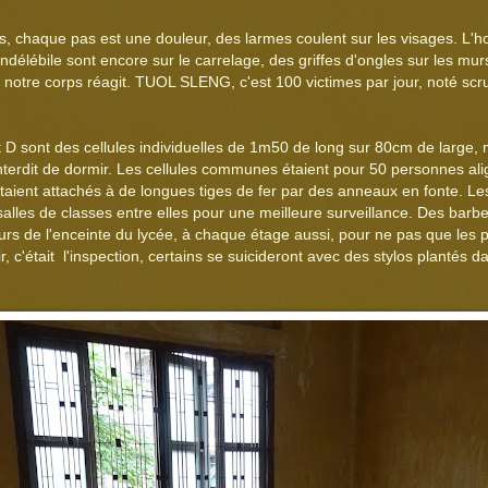
, chaque pas est une douleur, des larmes coulent sur les visages. L'ho
ndélébile sont encore sur le carrelage, des griffes d'ongles sur les murs
 notre corps réagit. TUOL SLENG, c'est 100 victimes par jour, noté s
t D sont des cellules individuelles de 1m50 de long sur 80cm de large
it interdit de dormir. Les cellules communes étaient pour 50 personnes a
étaient attachés à de longues tiges de fer par des anneaux en fonte. L
alles de classes entre elles pour une meilleure surveillance. Des barbel
rs de l'enceinte du lycée, à chaque étage aussi, pour ne pas que les p
r, c'était l'inspection, certains se suicideront avec des stylos plantés 