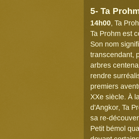
5- Ta Prohm
14h00
, Ta Pro
Ta Prohm est con
Son nom signif
transcendant, p
arbres centenai
rendre surréali
premiers aventu
XXe siècle. À l
d'Angkor, Ta Pr
sa re-découver
Petit bémol qua
devant certain