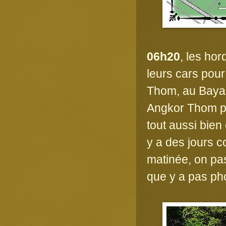
06h20
, les hor
leurs cars pour
Thom, au Bayan 
Angkor Thom par
tout aussi bie
y a des jours c
matinée, on pass
que y a pas phot