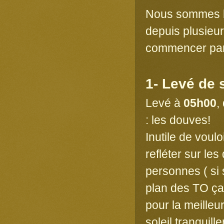
Nous sommes le
depuis plusieu
commencer par u
1- Levé de 
Levé à
05h00
,
: les douves!
Inutile de vouloi
refléter sur le
personnes ( si s
plan des TO ça,
pour la meilleu
soleil tranqui