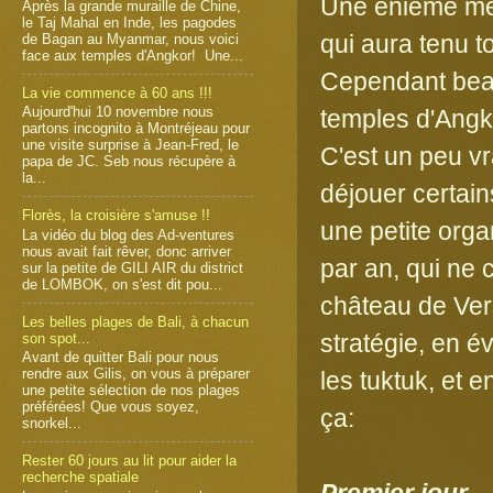
Une énième mer
Après la grande muraille de Chine,
le Taj Mahal en Inde, les pagodes
qui aura tenu 
de Bagan au Myanmar, nous voici
face aux temples d'Angkor! Une...
Cependant bea
La vie commence à 60 ans !!!
Aujourd'hui 10 novembre nous
temples d'Angko
partons incognito à Montréjeau pour
une visite surprise à Jean-Fred, le
C'est un peu vra
papa de JC. Seb nous récupère à
la...
déjouer certai
Florès, la croisière s'amuse !!
une petite orga
La vidéo du blog des Ad-ventures
nous avait fait rêver, donc arriver
par an, qui ne
sur la petite de GILI AIR du district
de LOMBOK, on s'est dit pou...
château de Vers
Les belles plages de Bali, à chacun
stratégie, en év
son spot...
Avant de quitter Bali pour nous
rendre aux Gilis, on vous à préparer
les tuktuk, et 
une petite sélection de nos plages
préférées! Que vous soyez,
ça:
snorkel...
Rester 60 jours au lit pour aider la
recherche spatiale
Premier jour