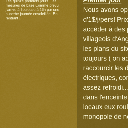
Les quinze premiers jours : les
mesures de base Comme prévu
Nous avons opt
j'arrive à Toulouse à 16h par une
superbe journée ensoleillée. En
d'1$/j/pers! Pr
rentrant j...
accéder à des p
villageois d'An
les plans du si
toujours ( on a
raccourcir les 
électriques, co
assez refroidi.
dans l'enceinte
locaux eux roul
monopole de no