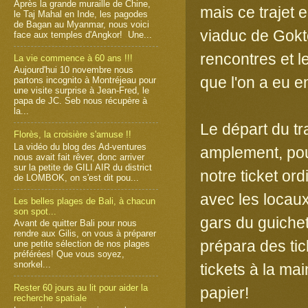
Après la grande muraille de Chine,
mais ce trajet 
le Taj Mahal en Inde, les pagodes
de Bagan au Myanmar, nous voici
viaduc de Gokte
face aux temples d'Angkor! Une...
rencontres et l
La vie commence à 60 ans !!!
Aujourd'hui 10 novembre nous
que l'on a eu en
partons incognito à Montréjeau pour
une visite surprise à Jean-Fred, le
papa de JC. Seb nous récupère à
la...
Le départ du tr
Florès, la croisière s'amuse !!
La vidéo du blog des Ad-ventures
amplement, pou
nous avait fait rêver, donc arriver
sur la petite de GILI AIR du district
notre ticket ord
de LOMBOK, on s'est dit pou...
avec les locau
Les belles plages de Bali, à chacun
son spot...
gars du guiche
Avant de quitter Bali pour nous
rendre aux Gilis, on vous à préparer
prépara des tic
une petite sélection de nos plages
préférées! Que vous soyez,
snorkel...
tickets à la mai
Rester 60 jours au lit pour aider la
papier!
recherche spatiale