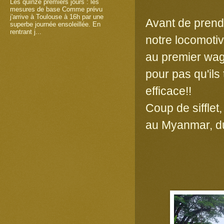
Les quinze premiers jours : les
mesures de base Comme prévu
j'arrive à Toulouse à 16h par une
Avant de prendr
superbe journée ensoleillée. En
rentrant j...
notre locomotiv
au premier wago
pour pas qu'ils 
efficace!!
Coup de sifflet,
au Myanmar, du