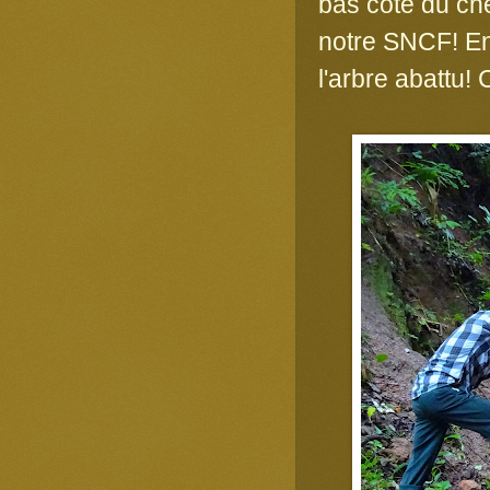
bas côté du che
notre SNCF! En 
l'arbre abattu! 