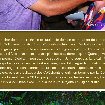
rocher de notre prochaine excursion de demain pour gagner du temps 
la "Millenium fondation" des éléphants de Pinnawela! Se balader sur le
 de gosse pour tous. Nous connaissions les gros éléphants d'Afrique e
 ceux d'Asie, plus petits et aussi plus faciles à domestiquer! Quand je v
 premier éléphant, mon cœur se soulève... Je ne peux pas faire ça!!! M
'il a des chaînes car il est nouveau, il vient d'intégrer la fondation, e
rentissage, ils sont contraint de lui passer les chaînes quelques moi
ivière, puis une ballade à dos d'éléphants et enfin on termine par la ré
 à lui seul plus de 200 kg par jour de branches, herbes, écorces, fruits
100 à 200 litres d’eau. Et tous les jours, il rejette 140 kg de crottin.