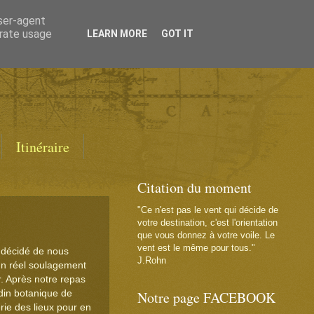
user-agent
erate usage
LEARN MORE
GOT IT
Itinéraire
Citation du moment
"Ce n'est pas le vent qui décide de
votre destination, c'est l'orientation
que vous donnez à votre voile. Le
vent est le même pour tous."
a décidé de nous
J.Rohn
un réel soulagement
r. Après notre repas
din botanique de
Notre page FACEBOOK
ie des lieux pour en