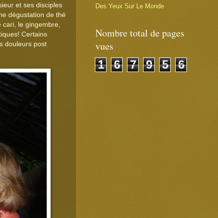
ieur et ses disciples
Des Yeux Sur Le Monde
une dégustation de thé
 cari, le gingembre,
Nombre total de pages
tiques! Certains
vues
s douleurs post
1
6
7
9
5
6