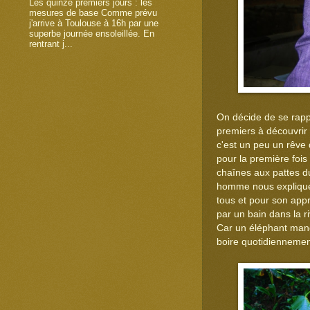
Les quinze premiers jours : les
mesures de base Comme prévu
j'arrive à Toulouse à 16h par une
superbe journée ensoleillée. En
rentrant j...
On décide de se rapp
premiers à découvrir 
c'est un peu un rêve
pour la première fois
chaînes aux pattes du
homme nous explique qu
tous et pour son app
par un bain dans la r
Car un éléphant mange
boire quotidiennement 