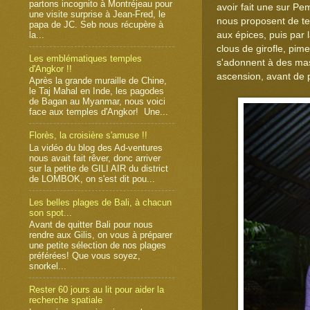
partons incognito à Montréjeau pour
avoir fait une sur Pe
une visite surprise à Jean-Fred, le
nous proposent de tes
papa de JC. Seb nous récupère à
la...
aux épices, puis par 
clous de girofle, pime
Les emblématiques temples
s'adonnent à des mas
d'Angkor !!
ascension, avant de p
Après la grande muraille de Chine,
le Taj Mahal en Inde, les pagodes
de Bagan au Myanmar, nous voici
face aux temples d'Angkor! Une...
Florès, la croisière s'amuse !!
La vidéo du blog des Ad-ventures
nous avait fait rêver, donc arriver
sur la petite de GILI AIR du district
de LOMBOK, on s'est dit pou...
Les belles plages de Bali, à chacun
son spot...
Avant de quitter Bali pour nous
rendre aux Gilis, on vous à préparer
une petite sélection de nos plages
préférées! Que vous soyez,
snorkel...
Rester 60 jours au lit pour aider la
recherche spatiale