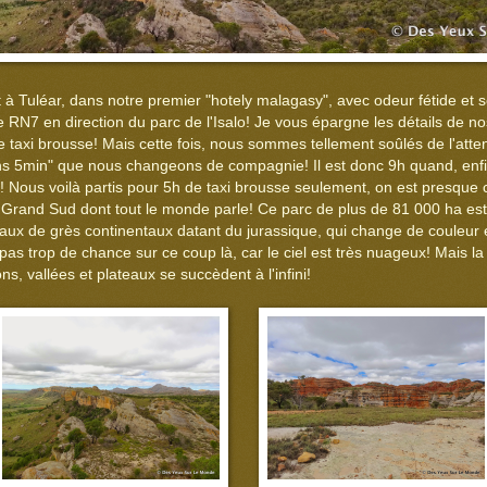
 à Tuléar, dans notre premier "hotely malagasy", avec odeur fétide et
RN7 en direction du parc de l'Isalo! Je vous épargne les détails de no
de taxi brousse! Mais cette fois, nous sommes tellement soûlés de l'atte
s 5min" que nous changeons de compagnie! Il est donc 9h quand, enfi
! Nous voilà partis pour 5h de taxi brousse seulement, on est presque 
u Grand Sud dont tout le monde parle! Ce parc de plus de 81 000 ha est
ux de grès continentaux datant du jurassique, qui change de couleur e
pas trop de chance sur ce coup là, car le ciel est très nuageux! Mais
s, vallées et plateaux se succèdent à l'infini!