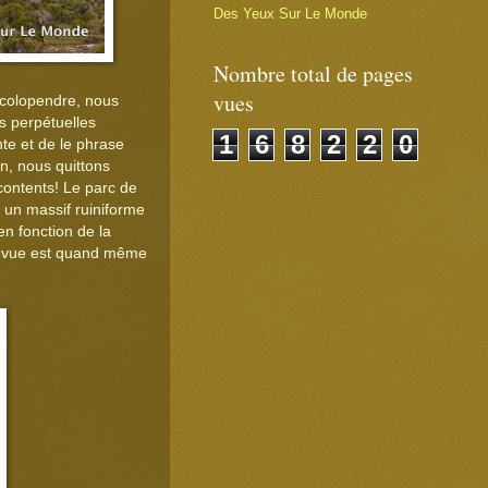
Des Yeux Sur Le Monde
Nombre total de pages
vues
 scolopendre, nous
s perpétuelles
1
6
8
2
2
0
nte et de le phrase
n, nous quittons
contents! Le parc de
 un massif ruiniforme
n fonction de la
 la vue est quand même