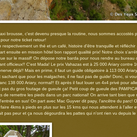
taxi brousse, c'est devenu presque la routine, nous sommes accostés p
pour notre ticket retour!
espectivement un thé et un café, histoire d'être tranquille et réfléchir 
part ensuite en mission hôtel bon rapport qualité prix! Notre choix s'arr
vue sur le massif! On dépose notre barda pour nous rendre au bureau de
utant officieux!! C'est Mada! Le prix Vahazas est à 25 000 Ariary contre 
nerve déjà!! Mais en prime, il faut un guide obligatoire à 113 000 Ariar
t sachant que pour les malgaches, il ne faut pas de guide! Donc, si vou
lanc 138 000 Ariary, normal!! Et après il faut louer un 4x4 privé pour all
est pas du gros foutage de gueule ça! Petit coup de gueule des PAMPICA
 de remettre les pieds dans un parc national! On arrive tant bien que m
l'entrée en sus! On part avec Mac Guyver dit papy, l'ancêtre du parc!
faire 4kms à pieds en plus sur les 15 kms qui nous attendent à l'aller e
t pas peur et ça nous dégourdira les pattes qui n'ont rien vu depuis le K