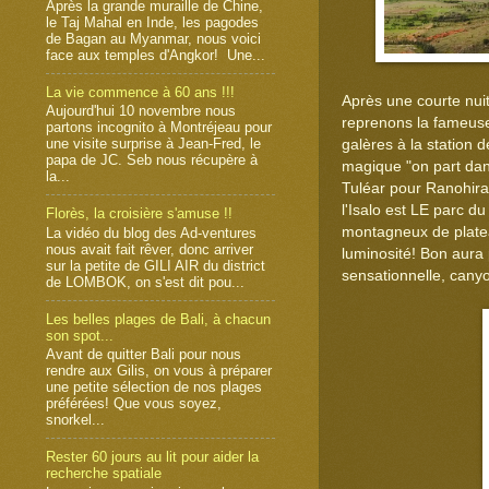
Après la grande muraille de Chine,
le Taj Mahal en Inde, les pagodes
de Bagan au Myanmar, nous voici
face aux temples d'Angkor! Une...
La vie commence à 60 ans !!!
Après une courte nuit
Aujourd'hui 10 novembre nous
reprenons la fameuse 
partons incognito à Montréjeau pour
une visite surprise à Jean-Fred, le
galères à la station 
papa de JC. Seb nous récupère à
magique "on part dan
la...
Tuléar pour Ranohira
l'Isalo est LE parc d
Florès, la croisière s'amuse !!
montagneux de platea
La vidéo du blog des Ad-ventures
nous avait fait rêver, donc arriver
luminosité! Bon aura 
sur la petite de GILI AIR du district
sensationnelle, canyon
de LOMBOK, on s'est dit pou...
Les belles plages de Bali, à chacun
son spot...
Avant de quitter Bali pour nous
rendre aux Gilis, on vous à préparer
une petite sélection de nos plages
préférées! Que vous soyez,
snorkel...
Rester 60 jours au lit pour aider la
recherche spatiale