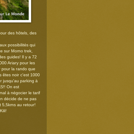
our des hôtels, des
aux possibilités qui
ête sur Momo trek,
s guides! Il y a 72
1000 Ariary pour les
y pour la rando que
s êtes noir c'est 1000
er jusqu'au parking à
S!! On est
al à négocier le tarif
 On décide de ne pas
t 5,5kms au retour!
ili!