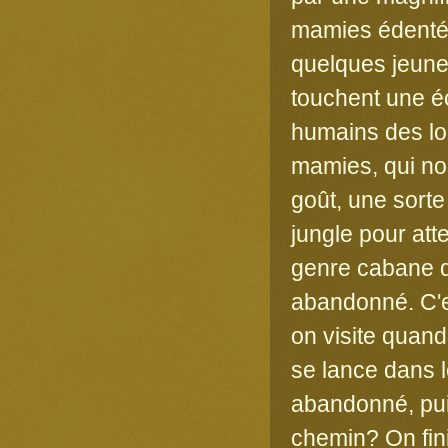
mamies édentées
quelques jeunes
touchent une éc
humains des lo
mamies, qui nou
goût, une sorte
jungle pour att
genre cabane d
abandonné. C'es
on visite quan
se lance dans l
abandonné, pui
chemin? On fin