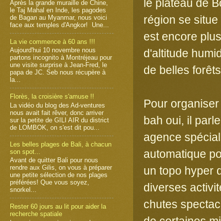
le plateau de B
Après la grande muraille de Chine,
le Taj Mahal en Inde, les pagodes
région se situe
de Bagan au Myanmar, nous voici
face aux temples d'Angkor! Une...
est encore plus
La vie commence à 60 ans !!!
Aujourd'hui 10 novembre nous
d'altitude humi
partons incognito à Montréjeau pour
une visite surprise à Jean-Fred, le
de belles forê
papa de JC. Seb nous récupère à
la...
Florès, la croisière s'amuse !!
Pour organiser t
La vidéo du blog des Ad-ventures
nous avait fait rêver, donc arriver
bah oui, il parl
sur la petite de GILI AIR du district
de LOMBOK, on s'est dit pou...
agence spécial
Les belles plages de Bali, à chacun
automatique pour
son spot...
Avant de quitter Bali pour nous
rendre aux Gilis, on vous à préparer
un topo hyper dé
une petite sélection de nos plages
préférées! Que vous soyez,
diverses activi
snorkel...
chutes spectacu
Rester 60 jours au lit pour aider la
recherche spatiale
de certaines mi