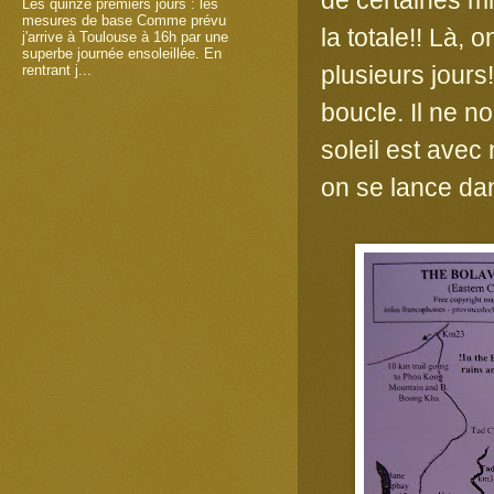
Les quinze premiers jours : les
mesures de base Comme prévu
la totale!! Là,
j'arrive à Toulouse à 16h par une
superbe journée ensoleillée. En
plusieurs jours
rentrant j...
boucle. Il ne n
soleil est ave
on se lance da