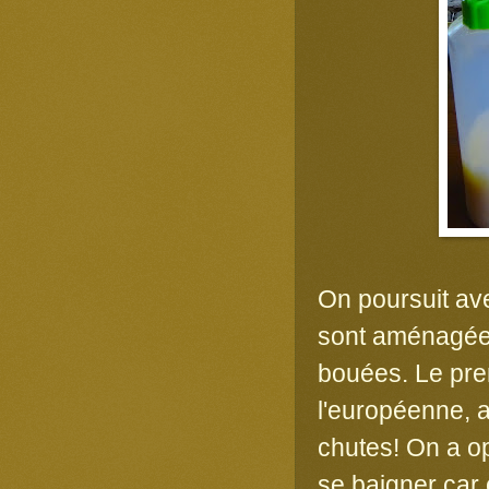
On poursuit av
sont aménagées
bouées. Le prem
l'européenne, 
chutes! On a op
se baigner car 