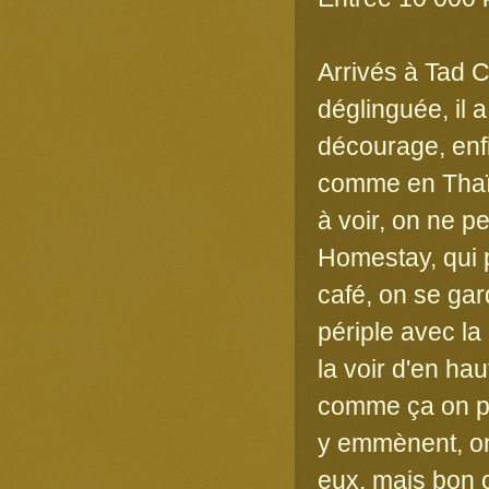
Arrivés à Tad 
déglinguée, il 
décourage, enf
comme en Thaïl
à voir, on ne p
Homestay, qui p
café, on se gar
périple avec l
la voir d'en ha
comme ça on po
y emmènent, on 
eux, mais bon o