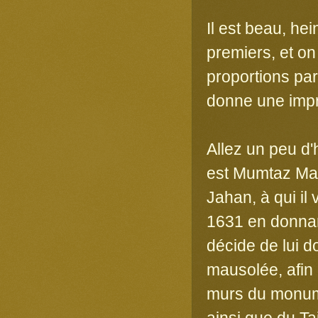
Il est beau, he
premiers, et on
proportions par
donne une impr
Allez un peu d
est Mumtaz Mah
Jahan, à qui il
1631 en donnan
décide de lui d
mausolée, afin
murs du monume
ainsi que du Ta