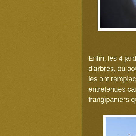
Enfin, les 4 jar
d'arbres, où p
les ont rempla
entretenues car
frangipaniers q