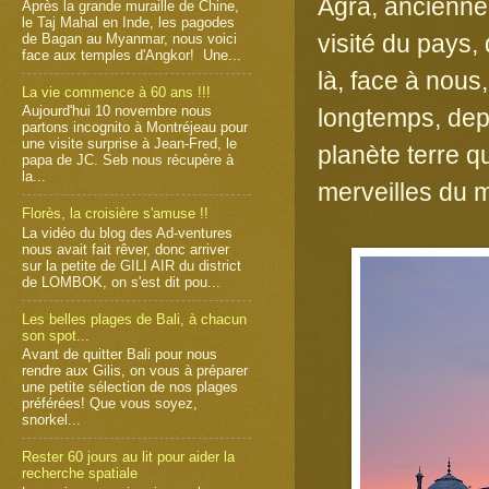
Agra, ancienne
Après la grande muraille de Chine,
le Taj Mahal en Inde, les pagodes
visité du pays, 
de Bagan au Myanmar, nous voici
face aux temples d'Angkor! Une...
là, face à nous,
La vie commence à 60 ans !!!
Aujourd'hui 10 novembre nous
longtemps, dep
partons incognito à Montréjeau pour
une visite surprise à Jean-Fred, le
planète terre q
papa de JC. Seb nous récupère à
la...
merveilles du 
Florès, la croisière s'amuse !!
La vidéo du blog des Ad-ventures
nous avait fait rêver, donc arriver
sur la petite de GILI AIR du district
de LOMBOK, on s'est dit pou...
Les belles plages de Bali, à chacun
son spot...
Avant de quitter Bali pour nous
rendre aux Gilis, on vous à préparer
une petite sélection de nos plages
préférées! Que vous soyez,
snorkel...
Rester 60 jours au lit pour aider la
recherche spatiale